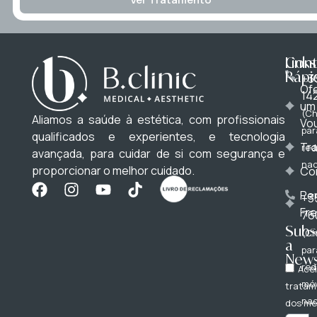
Cont
Links
Rápi
+3
Of
14
um
(C
Aliamos a saúde à estética, com profissionais
Vo
par
qualificados e experientes, e tecnologia
Tr
red
avançada, para cuidar de si com segurança e
nac
proporcionar o melhor cuidado.
Co
Pe
+3
Fr
76
Subs
(C
a
par
News
red
Acei
móv
tratam
nac
dos m