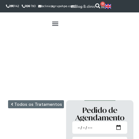
0
291 142 030
924 760 900
bclinic@grupohpa.com
Blog B.clinic
Todos os Tratamentos
Pedido de
Redução
Agendamento
do Monte