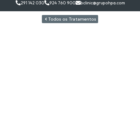
291 142 030
924 760 900
bclinic@grupohpa.com
Todos os Tratamentos
A B.clin
Rinoplastia