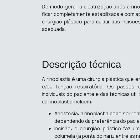
De modo geral, a cicatrização após a rin
ficar completamente estabilizada e com ap
cirurgião plástico para cuidar das incisõ
adequada.
Descrição técnica
A rinoplastia é uma cirurgia plástica que
e/ou função respiratória. Os passos 
individuais do paciente e das técnicas uti
da rinoplastia incluem:
Anestesia: a rinoplastia pode ser re
dependendo da preferência do pacien
Incisão: o cirurgião plástico faz um
columela (a ponta do nariz entre as na