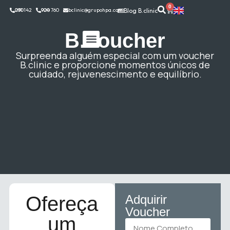
0
291 142 030
924 760 900
bclinic@grupohpa.com
Blog B.clinic
B.Voucher
Surpreenda alguém especial com um voucher
A Nossa Equipa
Fale Connosco
B.clinic e proporcione momentos únicos de
cuidado, rejuvenescimento e equilíbrio.
Ofereça
Adquirir
Voucher
um