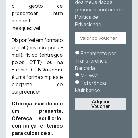
dos meus dados
o gesto de
pessoais conforme a
presentear num
Política de
momento
Privacidade
.
inesquecível.
Disponível em formato
digital (enviado por e-
Pagamento por
mail), físico (entregue
Transferência
pelos CTT) ou na
Bancária
B.clinic. O
B.Voucher
MB WAY
é uma forma simples e
Referência
elegante de
Multibanco
surpreender.
Adquirir
Ofereça mais do que
Voucher
um presente.
Ofereça equilíbrio,
confiança e tempo
para cuidar de si.