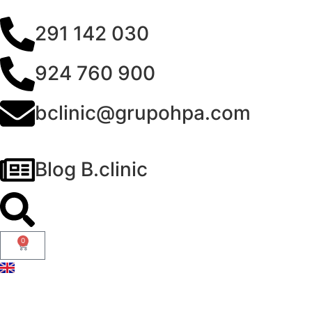
291 142 030
924 760 900
bclinic@grupohpa.com
Blog B.clinic
0