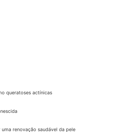
o queratoses actínicas
enescida
r uma renovação saudável da pele