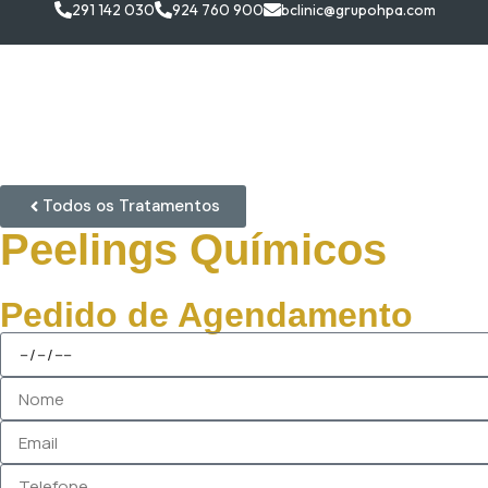
291 142 030
924 760 900
bclinic@grupohpa.com
A B.clin
Todos os Tratamentos
Peelings Químicos
Pedido de Agendamento