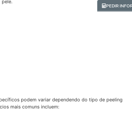
 pele.
PEDIR INF
specíficos podem variar dependendo do tipo de peeling
fícios mais comuns incluem: