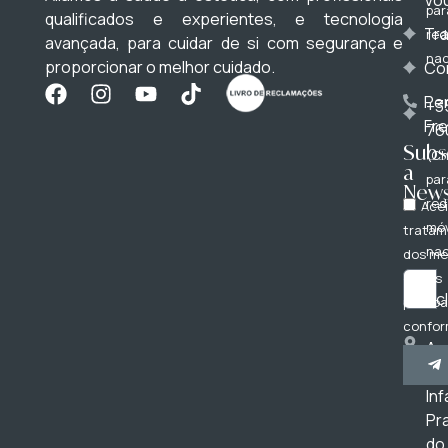
par
qualificados e experientes, e tecnologia
Tr
red
avançada, para cuidar de si com segurança e
nac
proporcionar o melhor cuidado.
Co
Pe
+3
Fr
76
Subs
(C
a
par
News
red
Acei
móv
tratam
nac
dos m
dados
bc
pessoa
confor
Av
Polític
do
Privac
Inf
Pr
do