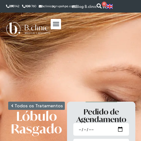
0
291 142 030
924 760 900
bclinic@grupohpa.com
Blog B.clinic
Todos os Tratamentos
Pedido de
Lóbulo
Agendamento
Rasgado