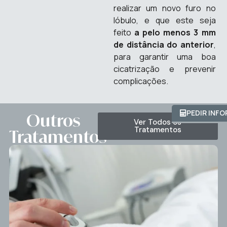
realizar um novo furo no
lóbulo, e que este seja
feito
a pelo menos 3 mm
de distância do anterior
,
para garantir uma boa
cicatrização e prevenir
complicações.
PEDIR INF
Outros
Ver Todos os
Tratamentos
Tratamentos