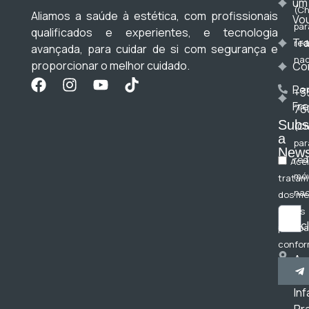
um
(C
Aliamos a saúde à estética, com profissionais
Vo
par
qualificados e experientes, e tecnologia
Tr
red
avançada, para cuidar de si com segurança e
nac
proporcionar o melhor cuidado.
Co
Pe
+3
Fr
76
Subs
(C
a
par
News
red
Acei
móv
tratam
nac
dos m
dados
bc
pessoa
confor
Av
Polític
do
Privac
Inf