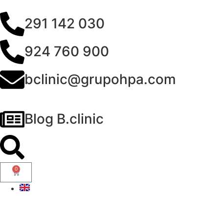
291 142 030
924 760 900
bclinic@grupohpa.com
Blog B.clinic
0