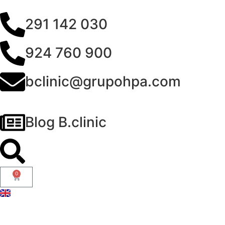
291 142 030
924 760 900
bclinic@grupohpa.com
Blog B.clinic
0