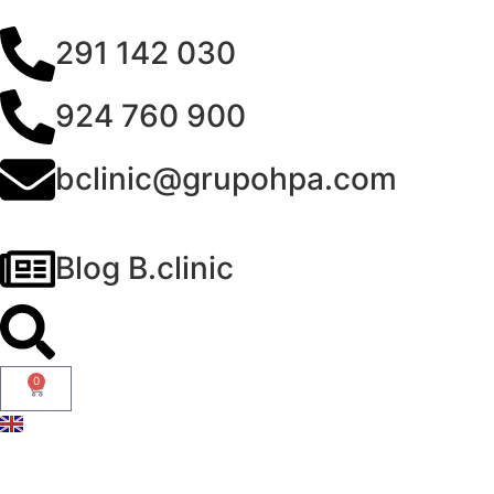
291 142 030
924 760 900
bclinic@grupohpa.com
Blog B.clinic
0