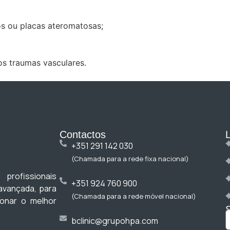
os ou placas ateromatosas;
os traumas vasculares.
Contactos
+351 291 142 030
(Chamada para a rede fixa nacional)
rofissionais
+351 924 760 900
 avançada, para
(Chamada para a rede móvel nacional)
ionar o melhor
bclinic@grupohpa.com