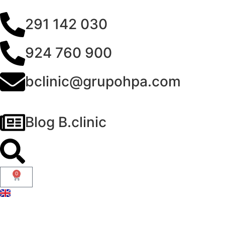
291 142 030
924 760 900
bclinic@grupohpa.com
Blog B.clinic
0