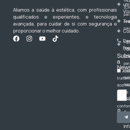
um
(C
Aliamos a saúde à estética, com profissionais
Vo
par
qualificados e experientes, e tecnologia
Tr
red
avançada, para cuidar de si com segurança e
nac
proporcionar o melhor cuidado.
Co
Pe
+3
Fr
76
Subs
(C
a
par
News
red
Acei
móv
tratam
nac
dos m
dados
bc
pessoa
confor
Av
Polític
do
Privac
Inf