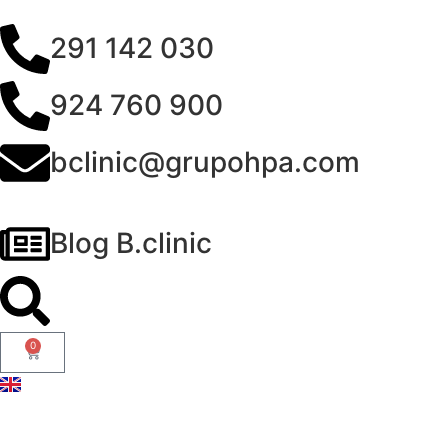
291 142 030
924 760 900
bclinic@grupohpa.com
Blog B.clinic
0