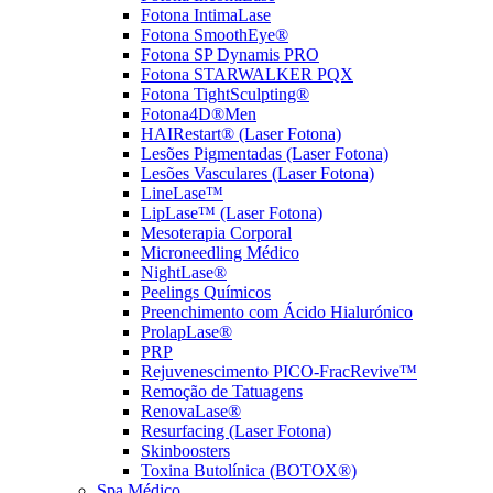
Fotona IntimaLase
Fotona SmoothEye®
Fotona SP Dynamis PRO
Fotona STARWALKER PQX
Fotona TightSculpting®
Fotona4D®Men
HAIRestart® (Laser Fotona)
Lesões Pigmentadas (Laser Fotona)
Lesões Vasculares (Laser Fotona)
LineLase™
LipLase™ (Laser Fotona)
Mesoterapia Corporal
Microneedling Médico
NightLase®
Peelings Químicos
Preenchimento com Ácido Hialurónico
ProlapLase®
PRP
Rejuvenescimento PICO-FracRevive™
Remoção de Tatuagens
RenovaLase®
Resurfacing (Laser Fotona)
Skinboosters
Toxina Butolínica (BOTOX®)
Spa Médico