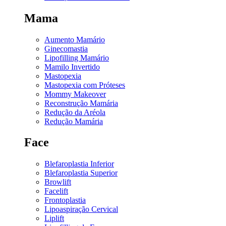
Mama
Aumento Mamário
Ginecomastia
Lipofilling Mamário
Mamilo Invertido
Mastopexia
Mastopexia com Próteses
Mommy Makeover
Reconstrução Mamária
Redução da Aréola
Redução Mamária
Face
Blefaroplastia Inferior
Blefaroplastia Superior
Browlift
Facelift
Frontoplastia
Lipoaspiração Cervical
Liplift