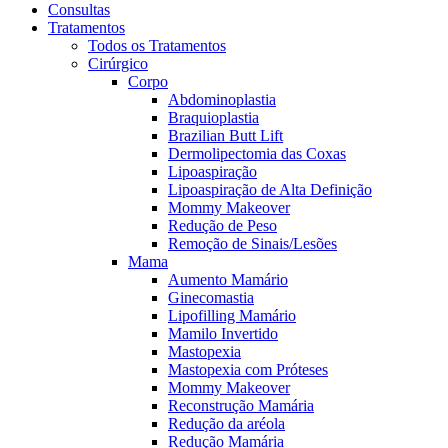
Consultas
Tratamentos
Todos os Tratamentos
Cirúrgico
Corpo
Abdominoplastia
Braquioplastia
Brazilian Butt Lift
Dermolipectomia das Coxas
Lipoaspiração
Lipoaspiração de Alta Definição
Mommy Makeover
Redução de Peso
Remoção de Sinais/Lesões
Mama
Aumento Mamário
Ginecomastia
Lipofilling Mamário
Mamilo Invertido
Mastopexia
Mastopexia com Próteses
Mommy Makeover
Reconstrução Mamária
Redução da aréola
Redução Mamária