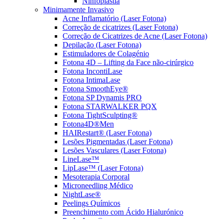
Ninfoplastia
Minimamente Invasivo
Acne Inflamatório (Laser Fotona)
Correção de cicatrizes (Laser Fotona)
Correção de Cicatrizes de Acne (Laser Fotona)
Depilação (Laser Fotona)
Estimuladores de Colagénio
Fotona 4D – Lifting da Face não-cirúrgico
Fotona IncontiLase
Fotona IntimaLase
Fotona SmoothEye®
Fotona SP Dynamis PRO
Fotona STARWALKER PQX
Fotona TightSculpting®
Fotona4D®Men
HAIRestart® (Laser Fotona)
Lesões Pigmentadas (Laser Fotona)
Lesões Vasculares (Laser Fotona)
LineLase™
LipLase™ (Laser Fotona)
Mesoterapia Corporal
Microneedling Médico
NightLase®
Peelings Químicos
Preenchimento com Ácido Hialurónico