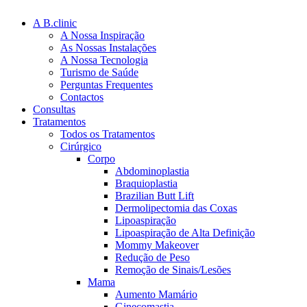
A B.clinic
A Nossa Inspiração
As Nossas Instalações
A Nossa Tecnologia
Turismo de Saúde
Perguntas Frequentes
Contactos
Consultas
Tratamentos
Todos os Tratamentos
Cirúrgico
Corpo
Abdominoplastia
Braquioplastia
Brazilian Butt Lift
Dermolipectomia das Coxas
Lipoaspiração
Lipoaspiração de Alta Definição
Mommy Makeover
Redução de Peso
Remoção de Sinais/Lesões
Mama
Aumento Mamário
Ginecomastia