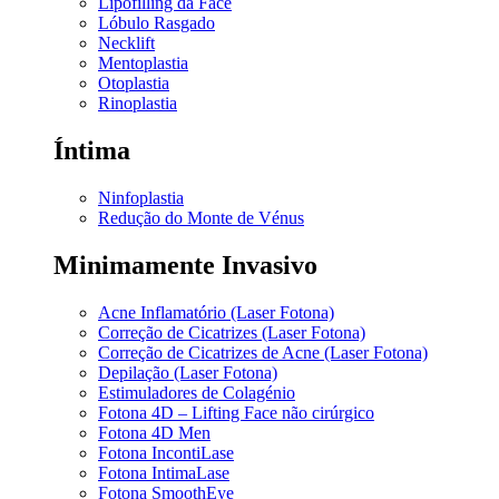
Lipofilling da Face
Lóbulo Rasgado
Necklift
Mentoplastia
Otoplastia
Rinoplastia
Íntima
Ninfoplastia
Redução do Monte de Vénus
Minimamente Invasivo
Acne Inflamatório (Laser Fotona)
Correção de Cicatrizes (Laser Fotona)
Correção de Cicatrizes de Acne (Laser Fotona)
Depilação (Laser Fotona)
Estimuladores de Colagénio
Fotona 4D – Lifting Face não cirúrgico
Fotona 4D Men
Fotona IncontiLase
Fotona IntimaLase
Fotona SmoothEye