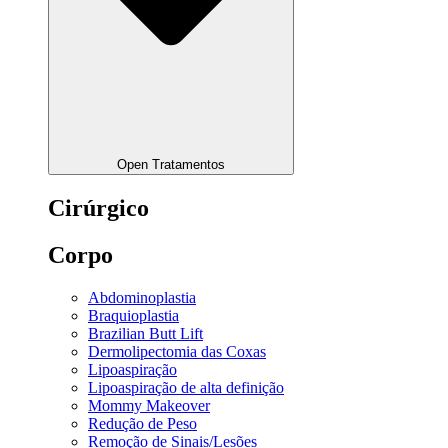
Open Tratamentos
Cirúrgico
Corpo
Abdominoplastia
Braquioplastia
Brazilian Butt Lift
Dermolipectomia das Coxas
Lipoaspiração
Lipoaspiração de alta definição
Mommy Makeover
Redução de Peso
Remoção de Sinais/Lesões