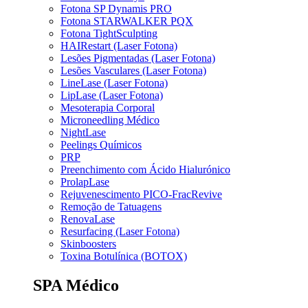
Fotona SP Dynamis PRO
Fotona STARWALKER PQX
Fotona TightSculpting
HAIRestart (Laser Fotona)
Lesões Pigmentadas (Laser Fotona)
Lesões Vasculares (Laser Fotona)
LineLase (Laser Fotona)
LipLase (Laser Fotona)
Mesoterapia Corporal
Microneedling Médico
NightLase
Peelings Químicos
PRP
Preenchimento com Ácido Hialurónico
ProlapLase
Rejuvenescimento PICO-FracRevive
Remoção de Tatuagens
RenovaLase
Resurfacing (Laser Fotona)
Skinboosters
Toxina Botulínica (BOTOX)
SPA Médico