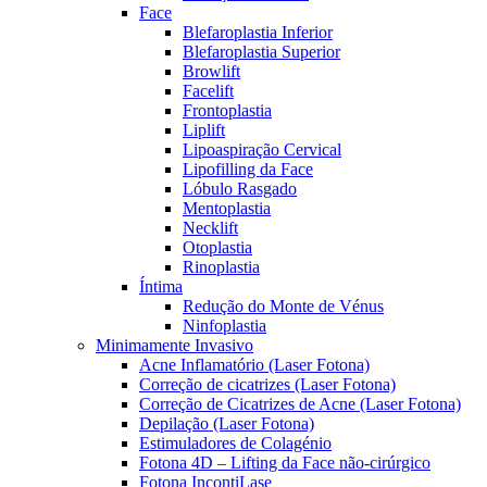
Face
Blefaroplastia Inferior
Blefaroplastia Superior
Browlift
Facelift
Frontoplastia
Liplift
Lipoaspiração Cervical
Lipofilling da Face
Lóbulo Rasgado
Mentoplastia
Necklift
Otoplastia
Rinoplastia
Íntima
Redução do Monte de Vénus
Ninfoplastia
Minimamente Invasivo
Acne Inflamatório (Laser Fotona)
Correção de cicatrizes (Laser Fotona)
Correção de Cicatrizes de Acne (Laser Fotona)
Depilação (Laser Fotona)
Estimuladores de Colagénio
Fotona 4D – Lifting da Face não-cirúrgico
Fotona IncontiLase