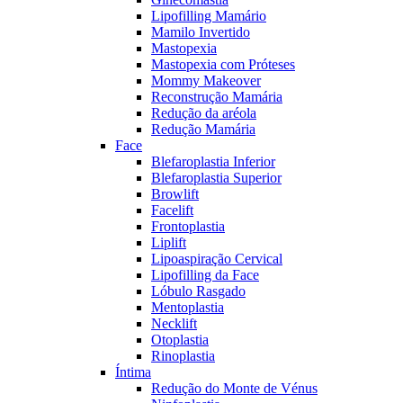
Lipofilling Mamário
Mamilo Invertido
Mastopexia
Mastopexia com Próteses
Mommy Makeover
Reconstrução Mamária
Redução da aréola
Redução Mamária
Face
Blefaroplastia Inferior
Blefaroplastia Superior
Browlift
Facelift
Frontoplastia
Liplift
Lipoaspiração Cervical
Lipofilling da Face
Lóbulo Rasgado
Mentoplastia
Necklift
Otoplastia
Rinoplastia
Íntima
Redução do Monte de Vénus