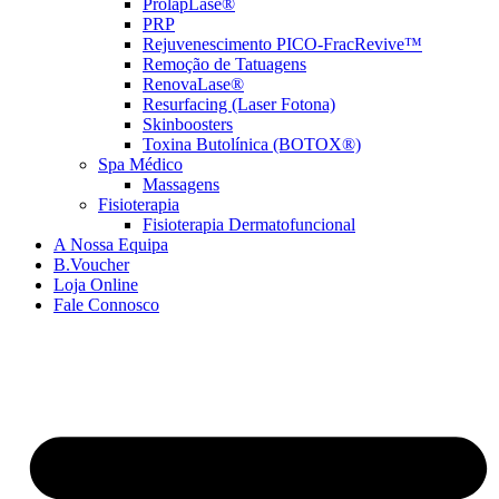
ProlapLase®
PRP
Rejuvenescimento PICO-FracRevive™
Remoção de Tatuagens
RenovaLase®
Resurfacing (Laser Fotona)
Skinboosters
Toxina Butolínica (BOTOX®)
Spa Médico
Massagens
Fisioterapia
Fisioterapia Dermatofuncional
A Nossa Equipa
B.Voucher
Loja Online
Fale Connosco