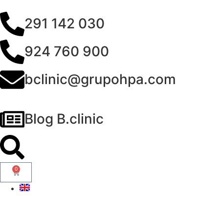
291 142 030
924 760 900
bclinic@grupohpa.com
Blog B.clinic
0