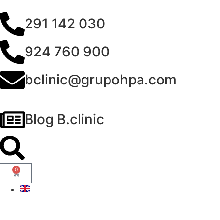
291 142 030
924 760 900
bclinic@grupohpa.com
Blog B.clinic
0