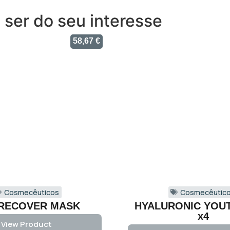
ser do seu interesse
58,67
€
Cosmecêuticos
Cosmecêutic
-RECOVER MASK
HYALURONIC YOU
x4
View Product