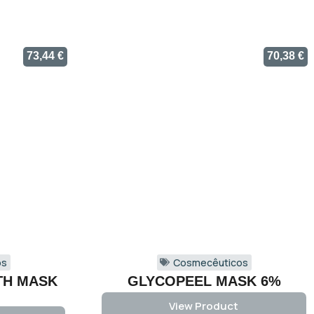
73,44
€
70,38
€
os
Cosmecêuticos
TH MASK
GLYCOPEEL MASK 6%
View Product