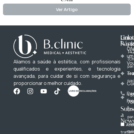
Ver Artigo
Cont
Links
Rápi
+3
Of
14
um
(C
Aliamos a saúde à estética, com profissionais
Vo
par
qualificados e experientes, e tecnologia
Tr
red
avançada, para cuidar de si com segurança e
nac
proporcionar o melhor cuidado.
Co
Pe
+3
Fr
76
Subs
(C
a
par
News
red
Acei
móv
tratam