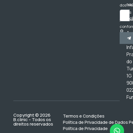
nac
dos m
dados
bc
pessoa
confor
Av
Polític
do
Privac
Inf
Pr
do
Tur
1G
90
02
Fu
Copyright © 2026
Termos e Condições
B.clinic - Todos os
Política de Privacidade de Dados P
direitos reservados
Política de Privacidade