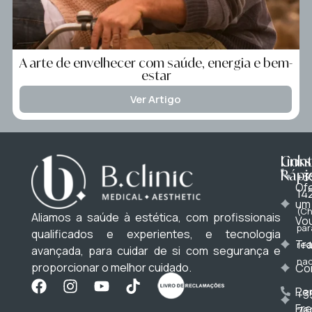
A arte de envelhecer com saúde, energia e bem-
estar
Ver Artigo
Cont
Links
Rápi
+3
Of
14
um
(C
Aliamos a saúde à estética, com profissionais
Vo
par
qualificados e experientes, e tecnologia
Tr
red
avançada, para cuidar de si com segurança e
nac
proporcionar o melhor cuidado.
Co
Pe
+3
Fr
76