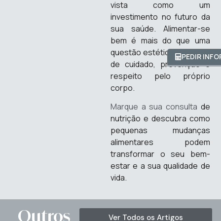
vista como um
investimento no futuro da
sua saúde. Alimentar-se
bem é mais do que uma
questão estética: é um ato
PEDIR INF
de cuidado, prevenção e
respeito pelo próprio
corpo.
Marque a sua consulta
de
nutrição e descubra como
pequenas mudanças
alimentares podem
transformar o seu bem-
estar e a sua qualidade de
vida.
Outros
Ver Todos os Artigos