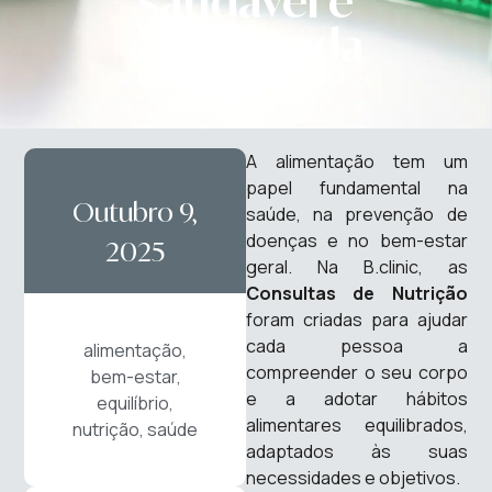
saudável e
equilibrada
A alimentação tem um
papel fundamental na
Outubro 9,
saúde, na prevenção de
doenças e no bem-estar
2025
geral. Na B.clinic, as
Consultas de Nutrição
foram criadas para ajudar
cada pessoa a
alimentação
,
compreender o seu corpo
bem-estar
,
e a adotar hábitos
equilíbrio
,
alimentares equilibrados,
nutrição
,
saúde
adaptados às suas
necessidades e objetivos.