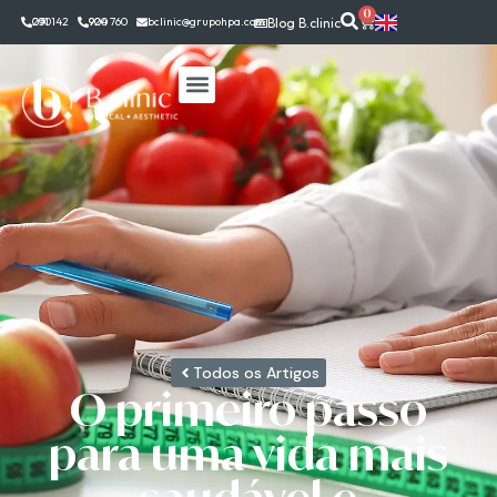
0
291 142 030
924 760 900
bclinic@grupohpa.com
Blog B.clinic
Todos os Artigos
O primeiro passo
para uma vida mais